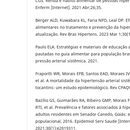
CGS. Renda e hábito alimentar de pessoas hiper
Enferm [Internet]. 2021 Abr;26;35.
Berger ALD, Kuwabara KL, Faria NFO, Leal DP. Ef
alimentares no tratamento e prevenção da hiper
atualização. Rev Bras Hipertens. 2023 Mar 1;30(1
Paulo ELA. Estratégias e materiais de educação a
pautadas no guia alimentar para população brasi
pressão arterial sistêmica. 2021.
Fraportti WR, Morais EFB, Santos EAD, Moraes IVC
et al. A mortalidade da hipertensão arterial sis
tocantins: um estudo epidemiológico. Rev CPAQV.
Bazílio GS, Guimarães RA, Ribeiro GMP, Morais
RTI, et al. Prevalência e fatores associados à hi
adultos residentes em Senador Canedo, Goiás: 
populacional, 2016. Epidemiol Serv Saude [Inter
2021;30(1):e2019311.