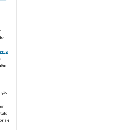
:
e
ira
cença
e
alho
uição
 em
­tulo
oria e