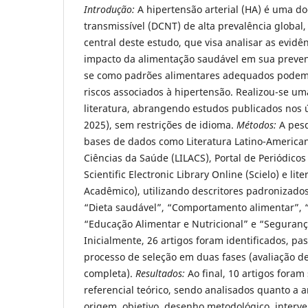
Introdução:
A hipertensão arterial (HA) é uma d
transmissível (DCNT) de alta prevalência global,
central deste estudo, que visa analisar as evidên
impacto da alimentação saudável em sua preve
se como padrões alimentares adequados podem
riscos associados à hipertensão. Realizou-se um
literatura, abrangendo estudos publicados nos ú
2025), sem restrições de idioma.
Métodos:
A pesq
bases de dados como Literatura Latino-America
Ciências da Saúde (LILACS), Portal de Periódic
Scientific Electronic Library Online (Scielo) e li
Acadêmico), utilizando descritores padronizado
“Dieta saudável”, “Comportamento alimentar”, 
“Educação Alimentar e Nutricional” e “Seguranç
Inicialmente, 26 artigos foram identificados, p
processo de seleção em duas fases (avaliação de
completa).
Resultados:
Ao final, 10 artigos fora
referencial teórico, sendo analisados quanto a 
origem, objetivo, desenho metodológico, interve