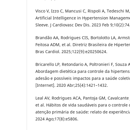
Visco V, Izzo C, Mancusi C, Rispoli A, Tedeschi M,
Artificial Intelligence in Hypertension Managem
Sleeve. J Cardiovasc Dev Dis. 2023 Feb 9;10(2):74
Brandão AA, Rodrigues CIS, Bortolotto LA, Armst
Feitosa ADM, et al. Diretriz Brasileira de Hiperte
Bras Cardiol. 2025;122(9):e20250624.
Bricarello LP, Retondario A, Poltronieri F, Souza
Abordagem dietética para controle da hipertens
adesão e possíveis impactos para a saúde coleti
[Internet]. 2020 Abr;25(4):1421–1432.
Leal AV, Rodrigues ACA, Pantoja GM, Cavalcante J
et al. Hábitos de vida saudáveis para o controle
atenção primária de saúde: relato de experiência
2024 Ago;17(8):e5806.