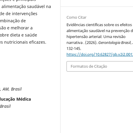
a alimentação saudável na
ade de intervenções
Como Citar
combinação de
Evidências científicas sobre os efeitos
são e melhorar a
alimentação saudável na prevenção 
sobre dieta e saúde
hipertensão arterial: Uma revisão
s nutricionais eficazes.
narrativa . (2026).
Gerontologia Brasil
,
132-145.
https://doi.org/10.62827/gb.v2i2.001
Formatos de Citação
 AM, Brasil
Educação Médica
Brasil