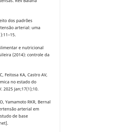
tensas. Rev Baiana
eito dos padrões
tensão arterial: uma
):11–15.
limentar e nutricional
leira (2014): controle da
, Feitosa KA, Castro AV,
têmica no estado do
 2025 Jan;17(1);10.
 FO, Yamamoto RKR, Bernal
pertensão arterial em
estudo de base
net].