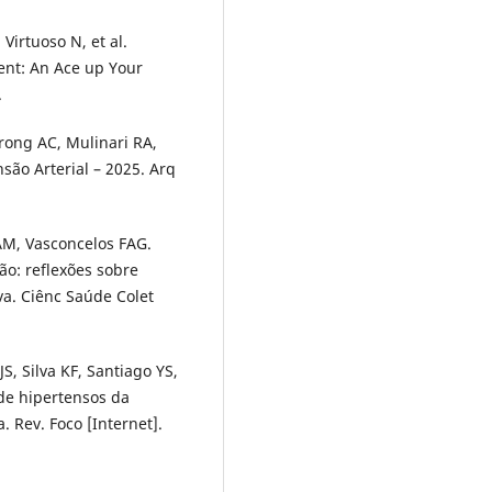
 Virtuoso N, et al.
ent: An Ace up Your
.
rong AC, Mulinari RA,
nsão Arterial – 2025. Arq
 AM, Vasconcelos FAG.
ão: reflexões sobre
va. Ciênc Saúde Colet
S, Silva KF, Santiago YS,
 de hipertensos da
. Rev. Foco [Internet].