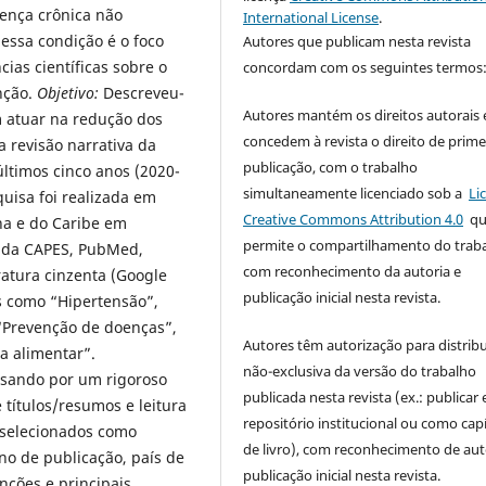
oença crônica não
International License
.
 essa condição é o foco
Autores que publicam nesta revista
cias científicas sobre o
concordam com os seguintes termos
nção.
Objetivo:
Descreveu-
Autores mantém os direitos autorais 
 atuar na redução dos
concedem à revista o direito de prime
a revisão narrativa da
publicação, com o trabalho
ltimos cinco anos (2020-
simultaneamente licenciado sob a
Li
uisa foi realizada em
Creative Commons Attribution 4.0
qu
na e do Caribe em
permite o compartilhamento do trab
os da CAPES, PubMed,
com reconhecimento da autoria e
teratura cinzenta (Google
publicação inicial nesta revista.
s como “Hipertensão”,
“Prevenção de doenças”,
Autores têm autorização para distrib
a alimentar”.
não-exclusiva da versão do trabalho
assando por um rigoroso
publicada nesta revista (ex.: publicar
 títulos/resumos e leitura
repositório institucional ou como capí
m selecionados como
de livro), com reconhecimento de aut
ano de publicação, país de
publicação inicial nesta revista.
nções e principais