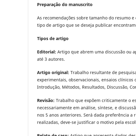
Preparação do manuscrito
As recomendações sobre tamanho do resumo e do 
tipo de artigo que se deseja publicar encontra
Tipos de artigo
Editorial:
Artigo que abrem uma discussão ou ap
até 3 autores.
Artigo original:
Trabalho resultante de pesquisa
experimentais, observacionais, ensaios clí­nicos
Introdução, Métodos, Resultados, Discussão, Co
Revisão:
Trabalho que expõem criticamente o e
necessariamente em análise, sí­ntese, e discussã
nos 5 anos anteriores. Será dada preferência a
realizadas, deve-se justificar o motivo pela es
Relato de caso:
Artigo que apresenta dados desc