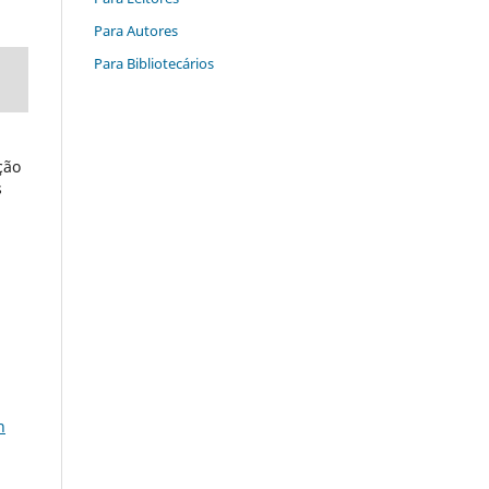
Para Autores
Para Bibliotecários
ção
s
n