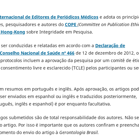
ternacional de Editores de Periódicos Médicos
e adota os princípi
res, pesquisadores e autores do
COPE
(Committee on Publication Ethi
e Hong-Kong
sobre Integridade em Pesquisa.
ser conduzidas e relatadas em acordo com a
Declaração de
Conselho Nacional de Saúde nº 466
de 12 de dezembro de 2012, 
es protocolos incluem a aprovação da pesquisa por um comitê de éti
onsentimento livre e esclarecido (TCLE) pelos participantes ou s
com resumos em português e inglês. Após aprovação, os artigos po
 ser enviados em espanhol ou inglês e traduzidos posteriormente,
uguês, inglês e espanhol) é por enquanto facultativa.
igos submetidos são de total responsabilidade dos autores. Não s
o artigo. Por isso é importante que os autores confiram e preenc
mento do envio do artigo à
Gerontologia Brasil.