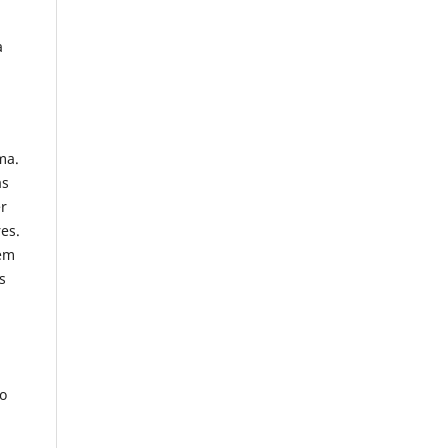
a
ma.
as
er
es.
uem
s
 o