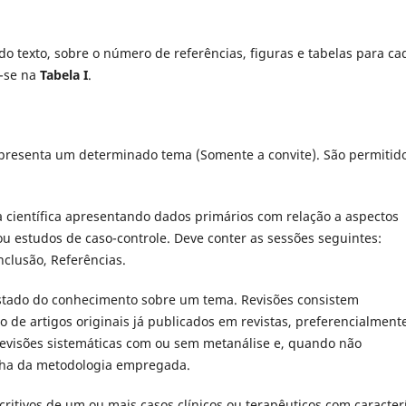
texto, sobre o número de referências, figuras e tabelas para ca
m-se na
Tabela I
.
resenta um determinado tema (Somente a convite). São permitid
 cientí­fica apresentando dados primários com relação a aspectos
 ou estudos de caso-controle. Deve conter as sessões seguintes:
nclusão, Referências.
stado do conhecimento sobre um tema. Revisões consistem
o de artigos originais já publicados em revistas, preferencialment
 revisões sistemáticas com ou sem metanálise e, quando não
colha da metodologia empregada.
ritivos de um ou mais casos clí­nicos ou terapêuticos com caracter