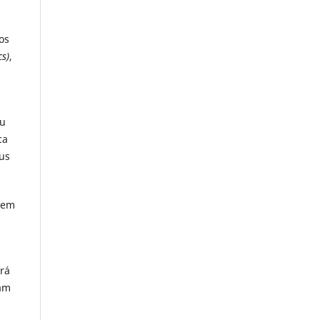
os
cs)
,
ou
ca
eus
dem
erá
ham