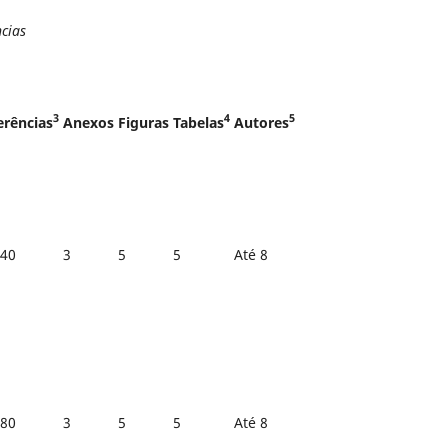
cias
3
4
5
erências
Anexos
Figuras
Tabelas
Autores
 40
3
5
5
Até 8
 80
3
5
5
Até 8