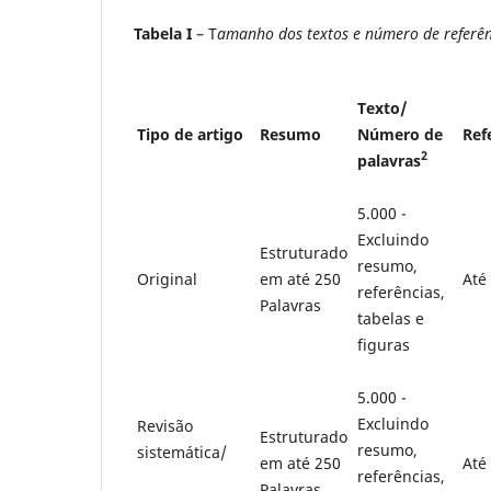
Tabela I
– T
amanho dos textos e número de referên
Texto/
Tipo de artigo
Resumo
Número de
Ref
2
palavras
5.000 -
Excluindo
Estruturado
resumo,
Original
em até 250
Até
referências,
Palavras
tabelas e
figuras
5.000 -
Excluindo
Revisão
Estruturado
resumo,
sistemática/
em até 250
Até
referências,
Palavras