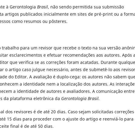
te à Gerontologia
Brasil
, não sendo permitida sua submissão
ita artigos publicados inicialmente em sites de pré-print ou a form
essos como resumos ou pôsteres.
o trabalho para um revisor que recebe o texto na sua versão anôni
sitar esclarecimentos e efetuar recomendações aos autores. Após 
ditor que verifica se as correções foram acatadas. Durante qualqu
tar o artigo caso julgue necessário, antes de submetê-lo aos revisor
dade do Editor. A avaliação é duplo-cega: os autores não sabem q
 conhecem a identidade nem a localização dos autores. As interaçõe
hecem a identidade de autores e avaliadores. A comunicação entre
és da plataforma eletrônica da
Gerontologia Brasil.
al dos revisores é de até 20 dias. Caso sejam solicitadas correções
 até 15 dias para proceder com o ajuste do artigo e reenviá-lo para
ite final é de até 50 dias.