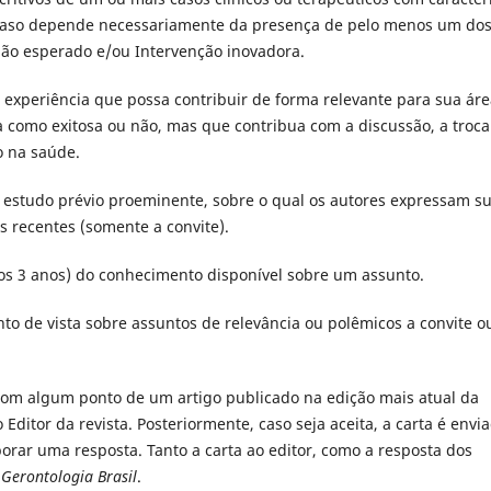
e caso depende necessariamente da presença de pelo menos um do
 não esperado e/ou Intervenção inovadora.
experiência que possa contribuir de forma relevante para sua áre
da como exitosa ou não, mas que contribua com a discussão, a troca
o na saúde.
estudo prévio proeminente, sobre o qual os autores expressam s
recentes (somente a convite).
mos 3 anos) do conhecimento disponí­vel sobre um assunto.
to de vista sobre assuntos de relevância ou polêmicos a convite o
com algum ponto de um artigo publicado na edição mais atual da
o Editor da revista. Posteriormente, caso seja aceita, a carta é envi
orar uma resposta. Tanto a carta ao editor, como a resposta dos
a
Gerontologia Brasil
.