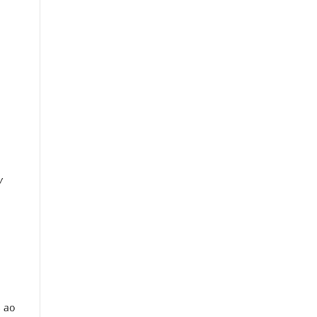
y
s ao