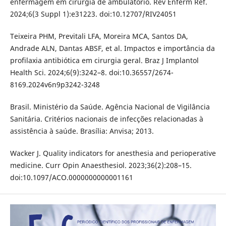
enfermagem em cirurgia de ambulatório. Rev Enferm Ref.
2024;6(3 Suppl 1):e31223. doi:10.12707/RIV24051
Teixeira PHM, Previtali LFA, Moreira MCA, Santos DA,
Andrade ALN, Dantas ABSF, et al. Impactos e importância da
profilaxia antibiótica em cirurgia geral. Braz J Implantol
Health Sci. 2024;6(9):3242–8. doi:10.36557/2674-
8169.2024v6n9p3242-3248
Brasil. Ministério da Saúde. Agência Nacional de Vigilância
Sanitária. Critérios nacionais de infecções relacionadas à
assistência à saúde. Brasília: Anvisa; 2013.
Wacker J. Quality indicators for anesthesia and perioperative
medicine. Curr Opin Anaesthesiol. 2023;36(2):208–15.
doi:10.1097/ACO.0000000000001161