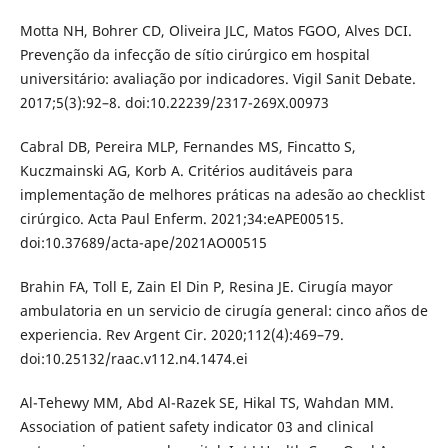
Motta NH, Bohrer CD, Oliveira JLC, Matos FGOO, Alves DCI.
Prevenção da infecção de sítio cirúrgico em hospital
universitário: avaliação por indicadores. Vigil Sanit Debate.
2017;5(3):92–8. doi:10.22239/2317-269X.00973
Cabral DB, Pereira MLP, Fernandes MS, Fincatto S,
Kuczmainski AG, Korb A. Critérios auditáveis para
implementação de melhores práticas na adesão ao checklist
cirúrgico. Acta Paul Enferm. 2021;34:eAPE00515.
doi:10.37689/acta-ape/2021AO00515
Brahin FA, Toll E, Zain El Din P, Resina JE. Cirugía mayor
ambulatoria en un servicio de cirugía general: cinco años de
experiencia. Rev Argent Cir. 2020;112(4):469–79.
doi:10.25132/raac.v112.n4.1474.ei
Al-Tehewy MM, Abd Al-Razek SE, Hikal TS, Wahdan MM.
Association of patient safety indicator 03 and clinical