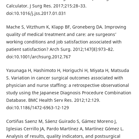
Calculator. J Surg Res. 2017;215:28–33.
doi:10.1016/j.jss.2017.01.031
Mache S, Vitzthum K, Klapp BF, Groneberg DA. Improving
quality of medical treatment and care: are surgeons’
working conditions and job satisfaction associated with
patient satisfaction? Arch Surg. 2012;147(8):973–82.
doi:10.1001/archsurg.2012.767
Yasunaga H, Hashimoto H, Horiguchi H, Miyata H, Matsuda
S. Variation in cancer surgical outcomes associated with
physician and nurse staffing: a retrospective observational
study using the Japanese Diagnosis Procedure Combination
Database. BMC Health Serv Res. 2012;12:129.
doi:10.1186/1472-6963-12-129
Cortiñas Saenz M, Sáenz Guirado S, Gámez Moreno J,
Iglesias Cerrillo JA, Pardo Martínez A, Martínez Gómez L.
Analysis of results, quality indicators, and postsurgical