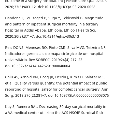
outcome in a surgery hospital. Int J Health Care Qual Assur.
2020;33(6):403–12. doi:10.1108/IJHCQA-03-2020-0058
Dandena F, Leulseged B, Suga Y, Teklewold B. Magnitude
and pattern of inpatient surgical mortality in a tertiary
hospital in Addis Ababa, Ethiopia. Ethiop J Health Sci.
2020;30(3):371–7. doi:10.4314/ejhs.v30i3.13
Reis DONS, Meneses RO, Pinto CMI, Silva MVG, Teixeira NF.
Indicadores gerenciais do mapa cirúrgico de um hospital
universitário. Rev SOBECC. 2019;24(4):217–23.
doi:10.5327/Z1414-4425201900040004
Chiu AS, Arnold BN, Hoag JR, Herrin J, Kim CH, Salazar MC,
et al. Quality versus quantity: the potential impact of public
reporting of hospital safety for complex cancer surgery. Ann
Surg. 2019;270(2):281–7. doi:10.1097/SLA.0000000000003075
Kuy S, Romero RAL. Decreasing 30-day surgical mortality in
a VA medical center utilizing the ACS NSQIP Surgical Risk