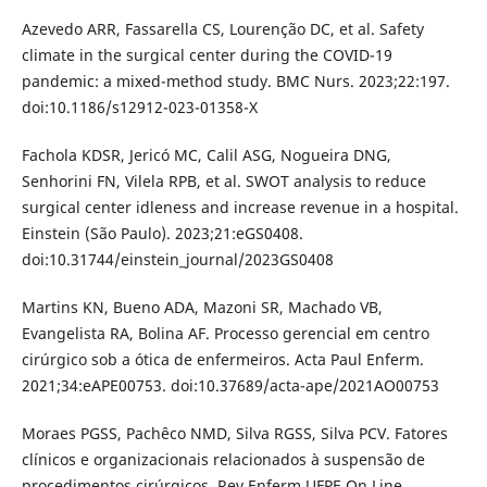
Azevedo ARR, Fassarella CS, Lourenção DC, et al. Safety
climate in the surgical center during the COVID-19
pandemic: a mixed-method study. BMC Nurs. 2023;22:197.
doi:10.1186/s12912-023-01358-X
Fachola KDSR, Jericó MC, Calil ASG, Nogueira DNG,
Senhorini FN, Vilela RPB, et al. SWOT analysis to reduce
surgical center idleness and increase revenue in a hospital.
Einstein (São Paulo). 2023;21:eGS0408.
doi:10.31744/einstein_journal/2023GS0408
Martins KN, Bueno ADA, Mazoni SR, Machado VB,
Evangelista RA, Bolina AF. Processo gerencial em centro
cirúrgico sob a ótica de enfermeiros. Acta Paul Enferm.
2021;34:eAPE00753. doi:10.37689/acta-ape/2021AO00753
Moraes PGSS, Pachêco NMD, Silva RGSS, Silva PCV. Fatores
clínicos e organizacionais relacionados à suspensão de
procedimentos cirúrgicos. Rev Enferm UFPE On Line.