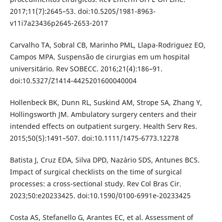
2017;11(7):2645–53. doi:10.5205/1981-8963-
v11i7a23436p2645-2653-2017
Carvalho TA, Sobral CB, Marinho PML, Llapa-Rodriguez EO,
Campos MPA. Suspensão de cirurgias em um hospital
universitário. Rev SOBECC. 2016;21(4):186–91.
doi:10.5327/Z1414-4425201600040004
Hollenbeck BK, Dunn RL, Suskind AM, Strope SA, Zhang Y,
Hollingsworth JM. Ambulatory surgery centers and their
intended effects on outpatient surgery. Health Serv Res.
2015;50(5):1491–507. doi:10.1111/1475-6773.12278
Batista J, Cruz EDA, Silva DPD, Nazário SDS, Antunes BCS.
Impact of surgical checklists on the time of surgical
processes: a cross-sectional study. Rev Col Bras Cir.
2023;50:e20233425. doi:10.1590/0100-6991e-20233425
Costa AS, Stefanello G, Arantes EC, et al. Assessment of