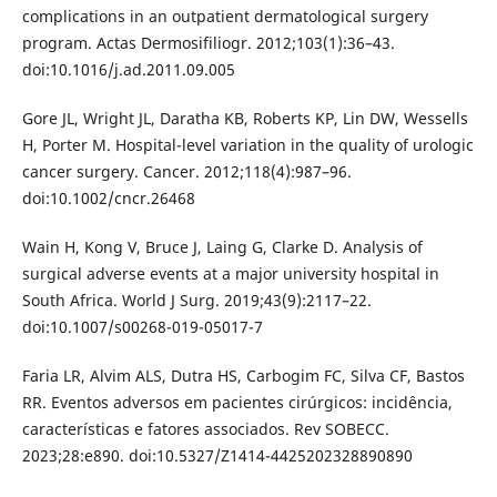
complications in an outpatient dermatological surgery
program. Actas Dermosifiliogr. 2012;103(1):36–43.
doi:10.1016/j.ad.2011.09.005
Gore JL, Wright JL, Daratha KB, Roberts KP, Lin DW, Wessells
H, Porter M. Hospital-level variation in the quality of urologic
cancer surgery. Cancer. 2012;118(4):987–96.
doi:10.1002/cncr.26468
Wain H, Kong V, Bruce J, Laing G, Clarke D. Analysis of
surgical adverse events at a major university hospital in
South Africa. World J Surg. 2019;43(9):2117–22.
doi:10.1007/s00268-019-05017-7
Faria LR, Alvim ALS, Dutra HS, Carbogim FC, Silva CF, Bastos
RR. Eventos adversos em pacientes cirúrgicos: incidência,
características e fatores associados. Rev SOBECC.
2023;28:e890. doi:10.5327/Z1414-4425202328890890