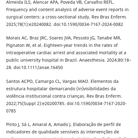
Almeida ILS, Alencar APA, Poveda VB, Carvalho REFL.
Frequency and content analysis of adverse event reports in
surgical centers: a cross-sectional study. Rev Bras Enferm.
2025;78(1):e20240082. doi:10.1590/0034-7167-2024-0082
Morais AC, Braz JRC, Soares JVA, Pessoto JG, Tanabe MR,
Pignaton W, et al. Eighteen-year trends in the rates of
intraoperative cardiac arrest and associated mortality at a
public university hospital in Brazil. Anaesthesia. 2024;80:18–
28. doi:10.1111/anae.16450
Santos ACPO, Camargo CL, Vargas MAO. Elementos da
estrutura hospitalar demarcando (in)visibilidades da
violência institucional contra crianças. Rev Bras Enferm.
2022;75(Suppl 2):e20200785. doi:10.1590/0034-7167-2020-
0785
Pinto J, Sá L, Amaral A, Amado J. Elaboração de perfil de
indicadores de qualidade sensíveis às intervenções de