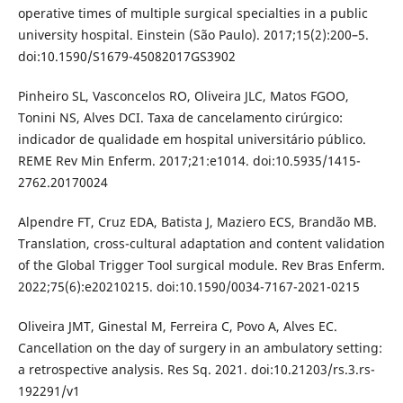
operative times of multiple surgical specialties in a public
university hospital. Einstein (São Paulo). 2017;15(2):200–5.
doi:10.1590/S1679-45082017GS3902
Pinheiro SL, Vasconcelos RO, Oliveira JLC, Matos FGOO,
Tonini NS, Alves DCI. Taxa de cancelamento cirúrgico:
indicador de qualidade em hospital universitário público.
REME Rev Min Enferm. 2017;21:e1014. doi:10.5935/1415-
2762.20170024
Alpendre FT, Cruz EDA, Batista J, Maziero ECS, Brandão MB.
Translation, cross-cultural adaptation and content validation
of the Global Trigger Tool surgical module. Rev Bras Enferm.
2022;75(6):e20210215. doi:10.1590/0034-7167-2021-0215
Oliveira JMT, Ginestal M, Ferreira C, Povo A, Alves EC.
Cancellation on the day of surgery in an ambulatory setting:
a retrospective analysis. Res Sq. 2021. doi:10.21203/rs.3.rs-
192291/v1