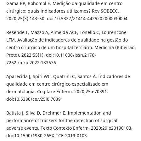
Gama BP, Bohomol E. Medição da qualidade em centro
cirúrgico: quais indicadores utilizamos? Rev SOBECC.
2020;25(3):143–50. doi:10.5327/Z1414-4425202000030004
Resende L, Mazzo A, Almeida ACF, Tonello C, Lourençone
LFM. Avaliação de indicadores de qualidade na gestão do
centro cirúrgico de um hospital terciário. Medicina (Ribeirão
Preto). 2022;55(1). doi:10.11606/issn.2176-
7262.rmrp.2022.183676
Aparecida J, Spiri WC, Quatrini C, Santos A. Indicadores de
qualidade em centro cirúrgico especializado em
dermatologia. Cogitare Enferm. 2020;25:e70391.
doi:10.5380/ce.v25i0.70391
Batista J, Silva D, Drehmer E. Implementation and
performance of trackers for the detection of surgical
adverse events. Texto Contexto Enferm. 2020;29:e20190103.
doi:10.1590/1980-265X-TCE-2019-0103