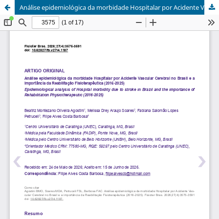
Análise epidemiológica da morbidade Hospitalar por Acidente Vascular Cerebral no Brasil e a importância da Reabilitação Fisioterapêutica (2016-2025)