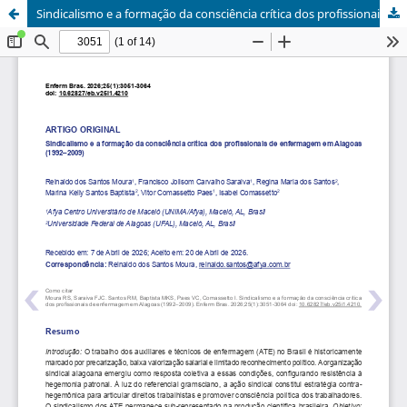
Sindicalismo e a formação da consciência crítica dos profissionais de enfermagem em Alagoas (1992–2009)