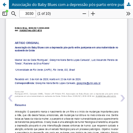
Associação do Baby Blues com a depressão pós-parto entre puérperas em uma maternidade no sudoeste de Goiás